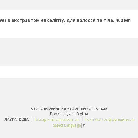
er з екстрактом евкаліпту, для волосся та тіла, 400 мл
Сайт створений на маркетплейсі
Prom.ua
Продавець на Bigl.ua
ЛАВКА ЧУДЕС |
Поскаржитися на контент
|
Політика конфіденційності
Select Language
▼