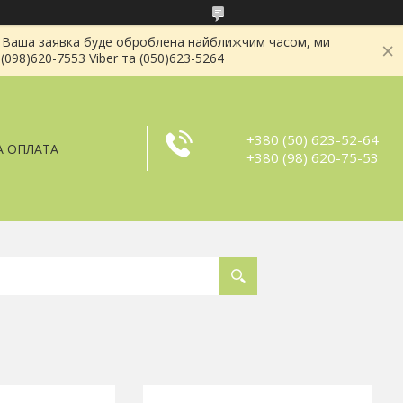
і . Ваша заявка буде оброблена найближчим часом, ми
(098)620-7553 Viber та (050)623-5264
+380 (50) 623-52-64
А ОПЛАТА
+380 (98) 620-75-53