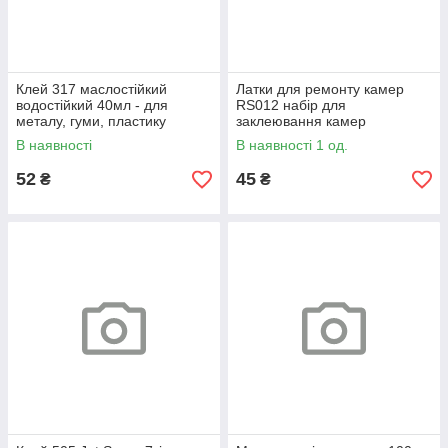
Клей 317 маслостійкий
Латки для ремонту камер
водостійкий 40мл - для
RS012 набір для
металу, гуми, пластику
заклеювання камер
велосипеда 96х44мм
В наявності
В наявності 1 од.
52
45
₴
₴