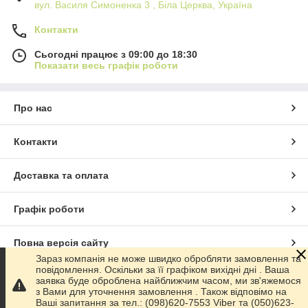
вул. Василя Симоненка 3 , Біла Церква, Україна
Контакти
Сьогодні працює з 09:00 до 18:30
Показати весь графік роботи
Про нас
Контакти
Доставка та оплата
Графік роботи
Повна версія сайту
Зараз компанія не може швидко обробляти замовлення та
повідомлення. Оскільки за її графіком вихідні дні . Ваша
Сайт створено на маркетплейсі
Prom.ua
заявка буде оброблена найближчим часом, ми зв'яжемося
з Вами для уточнення замовлення . Також відповімо на
Ваші запитання за тел.: (098)620-7553 Viber та (050)623-