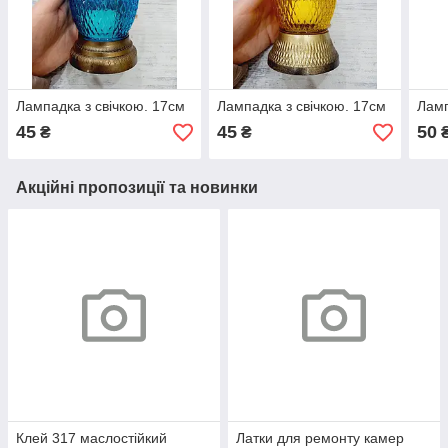
Лампадка з свічкою. 17см
Лампадка з свічкою. 17см
Ламп
45
45
50
₴
₴
Акційні пропозиції та новинки
Клей 317 маслостійкий
Латки для ремонту камер