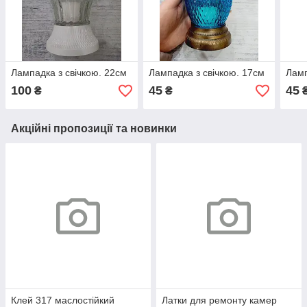
Лампадка з свічкою. 22см
Лампадка з свічкою. 17см
Ламп
100
45
45
₴
₴
Акційні пропозиції та новинки
Клей 317 маслостійкий
Латки для ремонту камер