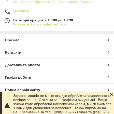
вул. Василя Симоненка 3 , Біла Церква, Україна
Контакти
Сьогодні працює з 10:00 до 18:30
Показати весь графік роботи
Про нас
Контакти
Доставка та оплата
Графік роботи
Повна версія сайту
Зараз компанія не може швидко обробляти замовлення та
повідомлення. Оскільки за її графіком вихідні дні . Ваша
Сайт створено на маркетплейсі
Prom.ua
заявка буде оброблена найближчим часом, ми зв'яжемося
з Вами для уточнення замовлення . Також відповімо на
Ваші запитання за тел.: (098)620-7553 Viber та (050)623-