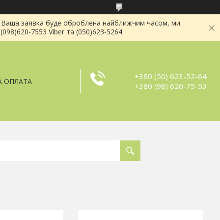
і . Ваша заявка буде оброблена найближчим часом, ми
(098)620-7553 Viber та (050)623-5264
+380 (50) 623-52-64
А ОПЛАТА
+380 (98) 620-75-53