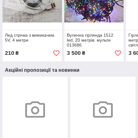
Лед стрічка з вимикачем.
Вулична гірлянда 1512
Гірл
5V, 4 метри
led, 20 метрів. мульти
метр
013686
світ
210
3 500
3 6
₴
₴
Акційні пропозиції та новинки