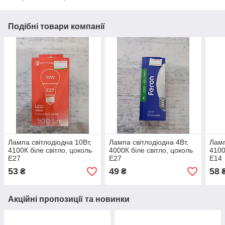
Подібні товари компанії
Лампа світлодіодна 10Вт,
Лампа світлодіодна 4Вт,
Ламп
4100К біле світло, цоколь
4000К біле світло, цоколь
4100
Е27
Е27
Е14
53
49
58
₴
₴
Акційні пропозиції та новинки