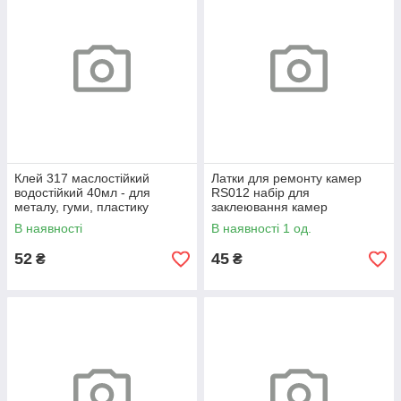
Клей 317 маслостійкий
Латки для ремонту камер
водостійкий 40мл - для
RS012 набір для
металу, гуми, пластику
заклеювання камер
велосипеда 96х44мм
В наявності
В наявності 1 од.
52
45
₴
₴