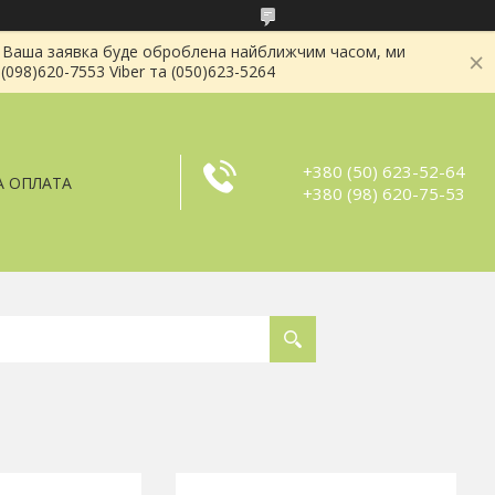
і . Ваша заявка буде оброблена найближчим часом, ми
(098)620-7553 Viber та (050)623-5264
+380 (50) 623-52-64
А ОПЛАТА
+380 (98) 620-75-53