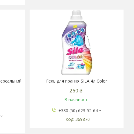
версальний
Гель для прання SILA 4л Color
260 ₴
В наявності
+380 (50) 623-52-64
369870