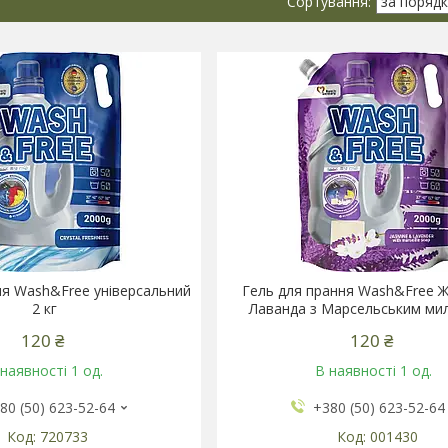
ня Wash&Free універсальний
Гель для прання Wash&Free Ж
2 кг
Лаванда з Марсельським мил
120 ₴
120 ₴
наявності 1 од.
В наявності 1 од.
80 (50) 623-52-64
+380 (50) 623-52-64
720733
001430