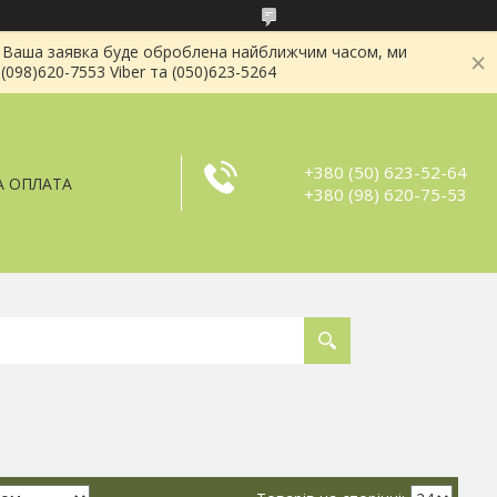
і . Ваша заявка буде оброблена найближчим часом, ми
(098)620-7553 Viber та (050)623-5264
+380 (50) 623-52-64
А ОПЛАТА
+380 (98) 620-75-53