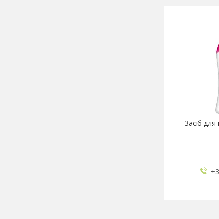
Засіб для 
+3