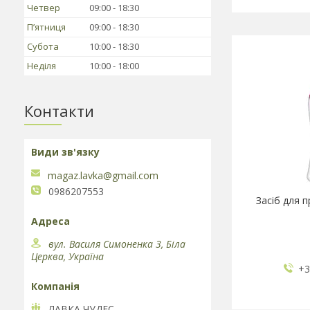
Четвер
09:00
18:30
Пʼятниця
09:00
18:30
Субота
10:00
18:30
Неділя
10:00
18:00
Контакти
magaz.lavka@gmail.com
0986207553
Засіб для пр
вул. Василя Симоненка 3, Біла
Церква, Україна
+3
ЛАВКА ЧУДЕС