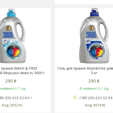
я прання WASH & FREE
Гель для прання Wash&Free уні
й Морська свіжість 5000 г
5 кг
290 ₴
290 ₴
наявності 1 од.
В наявності 1 од.
80 (50) 623-52-64
+380 (50) 623-52-64
005216
001645