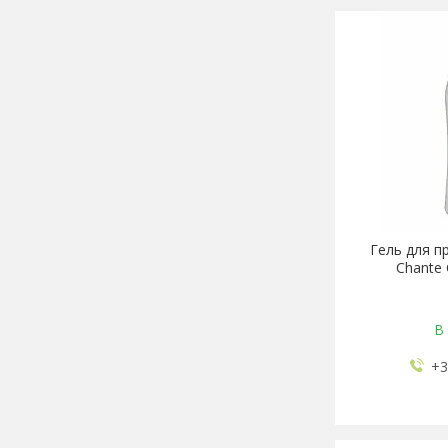
Гель для п
Chante 
В 
+3