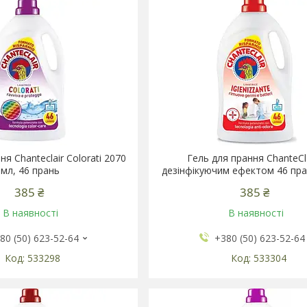
я Chanteclair Colorati 2070
Гель для прання ChanteCla
мл, 46 прань
дезінфікуючим ефектом 46 пра
385 ₴
385 ₴
В наявності
В наявності
80 (50) 623-52-64
+380 (50) 623-52-64
533298
533304