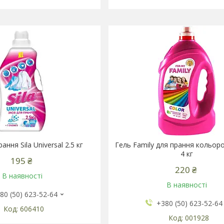
ання Sila Universal 2.5 кг
Гель Family для прання кольор
4 кг
195 ₴
220 ₴
В наявності
В наявності
80 (50) 623-52-64
+380 (50) 623-52-64
606410
001928