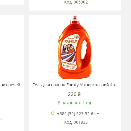
005902
ових речей
Гель для прання Family Універсальний 4 кг
220 ₴
В наявності 1 од.
+380 (50) 623-52-64
001935