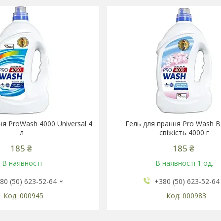
ня ProWash 4000 Universal 4
Гель для прання Pro Wash 
л
свіжість 4000 г
185 ₴
185 ₴
В наявності
В наявності 1 од.
80 (50) 623-52-64
+380 (50) 623-52-64
000945
000983