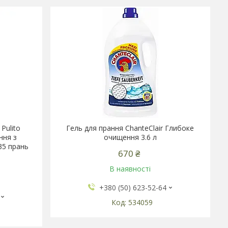
 Pulito
Гель для прання ChanteClair Глибоке
ння з
очищення 3.6 л
35 прань
670 ₴
В наявності
+380 (50) 623-52-64
534059