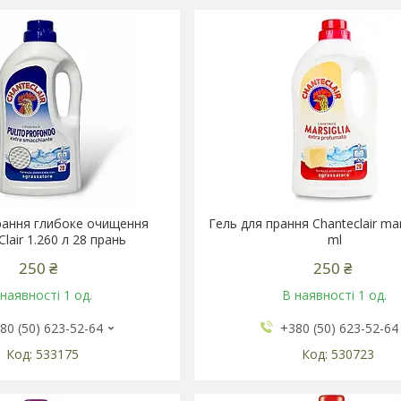
рання глибоке очищення
Гель для прання Chanteclair mars
Clair 1.260 л 28 прань
ml
250 ₴
250 ₴
наявності 1 од.
В наявності 1 од.
80 (50) 623-52-64
+380 (50) 623-52-64
533175
530723